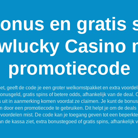
bonus en gratis 
ewlucky Casino 
promotiecode
oet, geeft de code je een groter welkomstpakket en extra voorde
bonusgeld, gratis spins of betere odds, afhankelijk van de deal.
ers uit in aanmerking komen voordat ze claimen. Je kunt de bon
oor een promotiecode te gebruiken. Dit helpt je om de deals sn
 voordelen mist. De code kan je toegang geven tot een beperkte
 de kassa ziet, extra bonustegoed of gratis spins, afhankelijk 