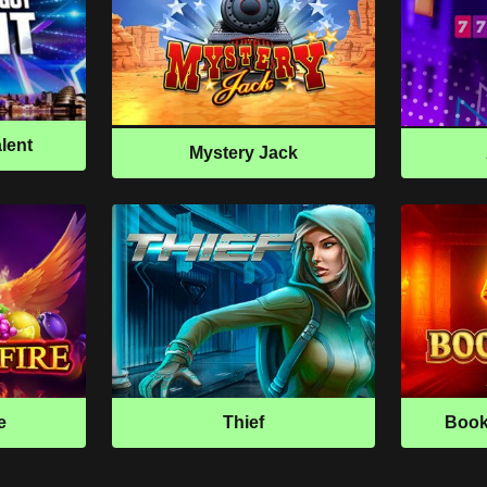
alent
Mystery Jack
e
Thief
Book