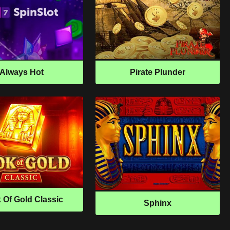
Always Hot
Pirate Plunder
 Of Gold Classic
Sphinx