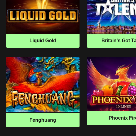
Liquid Gold
Britain's Got T
Phoenix Fir
Fenghuang