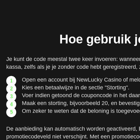
Hoe gebruik 
Je kunt de code meestal twee keer invoeren: wanneer 
kassa, zelfs als je je zonder code hebt geregistreerd
Open een account bij NewLucky Casino of meld
Kies een betaalwijze in de sectie "Storting".
Voer indien getoond de couponcode in het daar
Maak een storting, bijvoorbeeld 20, en bevestig
Om zeker te weten dat de beloning is toegevoeg
De aanbieding kan automatisch worden geactiveerd, be
promotiecodeveld niet verschijnt. Met een promotiecod