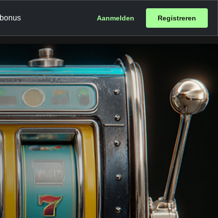
sbonus
Aanmelden
Registreren