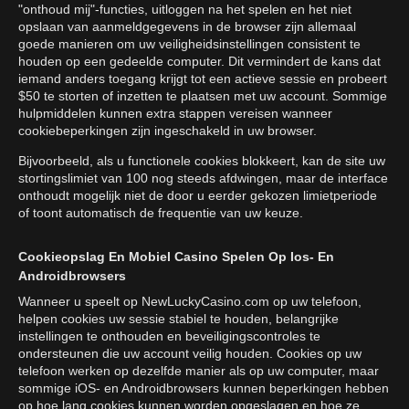
"onthoud mij"-functies, uitloggen na het spelen en het niet
opslaan van aanmeldgegevens in de browser zijn allemaal
goede manieren om uw veiligheidsinstellingen consistent te
houden op een gedeelde computer. Dit vermindert de kans dat
iemand anders toegang krijgt tot een actieve sessie en probeert
$50 te storten of inzetten te plaatsen met uw account. Sommige
hulpmiddelen kunnen extra stappen vereisen wanneer
cookiebeperkingen zijn ingeschakeld in uw browser.
Bijvoorbeeld, als u functionele cookies blokkeert, kan de site uw
stortingslimiet van 100 nog steeds afdwingen, maar de interface
onthoudt mogelijk niet de door u eerder gekozen limietperiode
of toont automatisch de frequentie van uw keuze.
Cookieopslag En Mobiel Casino Spelen Op Ios- En
Androidbrowsers
Wanneer u speelt op NewLuckyCasino.com op uw telefoon,
helpen cookies uw sessie stabiel te houden, belangrijke
instellingen te onthouden en beveiligingscontroles te
ondersteunen die uw account veilig houden. Cookies op uw
telefoon werken op dezelfde manier als op uw computer, maar
sommige iOS- en Androidbrowsers kunnen beperkingen hebben
op hoe lang cookies kunnen worden opgeslagen en hoe ze