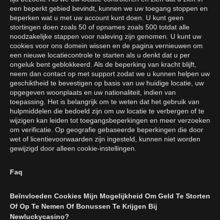
een beperkt gebied bevindt, kunnen we uw toegang stoppen en
beperken wat u met uw account kunt doen. U kunt geen
stortingen doen zoals 50 of opnames zoals 500 totdat alle
noodzakelijke stappen voor naleving zijn genomen. U kunt uw
cookies voor ons domein wissen en de pagina vernieuwen om
een nieuwe locatiecontrole te starten als u denkt dat u per
ongeluk bent geblokkeerd. Als de beperking van kracht blijft,
neem dan contact op met support zodat we u kunnen helpen uw
geschiktheid te bevestigen op basis van uw huidige locatie, uw
opgegeven woonplaats en uw nationaliteit, indien van
toepassing. Het is belangrijk om te weten dat het gebruik van
hulpmiddelen die bedoeld zijn om uw locatie te verbergen of te
wijzigen kan leiden tot toegangsbeperkingen en meer verzoeken
om verificatie. Op geografie gebaseerde beperkingen die door
wet of licentievoorwaarden zijn ingesteld, kunnen niet worden
gewijzigd door alleen cookie-instellingen.
Faq
Beïnvloeden Cookies Mijn Mogelijkheid Om Geld Te Storten
Of Op Te Nemen Of Bonussen Te Krijgen Bij
Newluckycasino?