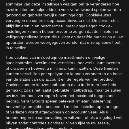
sommige van deze instellingen wijzigen om te veranderen hoe
inzetlimieten en hulpmiddelen voor verantwoord spelen worden
getoond en gebruikt terwijl u bent ingelogd. Cookiekeuzes
vervangen de controles op accountniveau niet. De server stelt
altijd limieten in en beschermt u, maar opgeslagen cookie-
instellingen kunnen helpen ervoor te zorgen dat de limieten en
veiliger-speelinstellingen die u kiest op dezelfde manier op al uw
apparaten worden weergegeven zonder dat u ze opnieuw hoeft
in te stellen.
Hoe cookies van invloed zijn op inzetlimieten en veiliger-
speelcontroles Inzetlimieten vertellen u hoeveel u kunt inzetten
of draaien en hoeveel u minimaal kunt inzetten. Deze limieten
kunnen verschillen per speltype en kunnen veranderen op basis
van de status van uw account en de regels van het product.
Cookies kunnen keuzes onthouden die u in de interface hebt
gemaakt, zoals het laatst gebruikte inzetbedrag, maar ze zullen
uw inzetten nooit verhogen boven het maximaal toegestane
bedrag. Verantwoord spelen betekent limieten instellen op
hoeveel tijd en geld u besteedt. Limieten instellen op stortingen
of verliezen wordt afgedwongen op accountniveau. Als u
herinneringen en samenvattingen wilt zien, of als u ingelogd wilt
blijven zodat controles zichtbaar blijven tijdens uw sessie,
kunnen cookies deze opties opslaan.