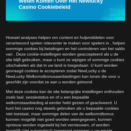
Weten Komen Over Het Newlucky
Casino Cookiebeleid
Hoewel analyses helpen om content en hulpmiddelen voor
verantwoord spelen relevanter te maken voor spelers in , helpen
sommige cookies bij betalingen en het controleren van het saldo
van . Deze cookie-instellingen worden geaccepteerd als u de
site blijft gebruiken, maar u kunt ze wijzigen of sommige cookies
uitschakelen als dat in uw land is toegestaan. U kunt worden
gevraagd cookies te accepteren zodat NewLucky u de
NewLucky Welkomstbonusaanbiedingen kan tonen die voor u
geschikt zijn voordat ze aan u worden getoond.
Met deze cookies kan de site belangrijke instellingen onthouden
zoals taal, sessiestatus en of u een bepaalde
welkomstaanbieding al eerder hebt gezien of geactiveerd. U
kunt het casino nog steeds gebruiken als u bepaalde cookies
niet toestaat, maar sommige delen van de welkomstbonus
kunnen mogelijk niet goed worden weergegeven, kunnen
opnieuw worden ingesteld bij het vernieuwen, of worden
mogelijk niet automatisch toegepast wanneer u uw eerste