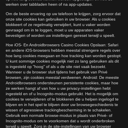
werken over tabbladen heen of na app-updates.
Om de beste ervaring op uw telefoon te krijgen, zorg ervoor dat
onze site cookies kan gebruiken in uw browser. Als u cookies
blokkeert of ze regelmatig verwijdert, kunt u vaker worden
gevraagd om in te loggen, moet u uw apparaten vaker
bevestigen of worden uw instellingen gereset terwijl u speelt.
Hoe iOS- En Androidbrowsers Casino Cookies Opslaan: Safari
en andere iOS-browsers hebben meestal strengere regels over
hoe lang cookies meegaan en hoe tracking kan worden gestopt.
U kunt sommige cookies mogelijk niet zo lang gebruiken als dit
is ingesteld op "hoog" of als u de site niet vaak bezoekt.
Wanneer u de browser sluit tijdens het gebruik van Privé
browsen, zijn cookies meestal verdwenen. Android: De meeste
Androidbrowsers ondersteunen persistente cookies, maar hoe
ze werken hangt af van hoe u uw privacy-instellingen hebt
ingesteld en of u Incognito-modus gebruikt. Het is mogelijk om
cookies te verwijderen of te blokkeren die u helpen ingelogd te
blijven en in het spel te blijven door uw browsegeschiedenis te
wissen of agressieve trackingbescherming in te schakelen.
Gebruik een normale browse-modus in plaats van Privé- of
Incognito-modus om te voorkomen dat u wordt onderbroken
terwijl u speelt. Zorg in de site-instellingen van uw browser