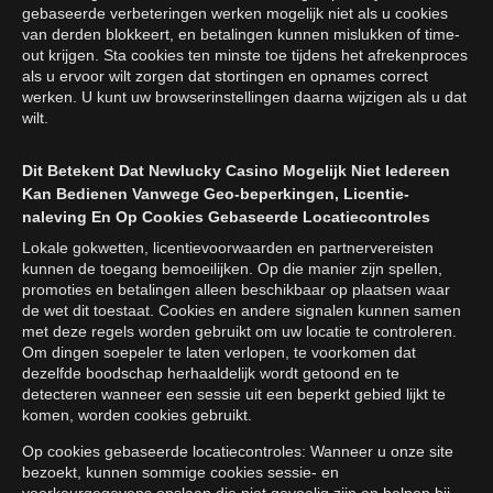
gebaseerde verbeteringen werken mogelijk niet als u cookies
van derden blokkeert, en betalingen kunnen mislukken of time-
out krijgen. Sta cookies ten minste toe tijdens het afrekenproces
als u ervoor wilt zorgen dat stortingen en opnames correct
werken. U kunt uw browserinstellingen daarna wijzigen als u dat
wilt.
Dit Betekent Dat Newlucky Casino Mogelijk Niet Iedereen
Kan Bedienen Vanwege Geo-beperkingen, Licentie-
naleving En Op Cookies Gebaseerde Locatiecontroles
Lokale gokwetten, licentievoorwaarden en partnervereisten
kunnen de toegang bemoeilijken. Op die manier zijn spellen,
promoties en betalingen alleen beschikbaar op plaatsen waar
de wet dit toestaat. Cookies en andere signalen kunnen samen
met deze regels worden gebruikt om uw locatie te controleren.
Om dingen soepeler te laten verlopen, te voorkomen dat
dezelfde boodschap herhaaldelijk wordt getoond en te
detecteren wanneer een sessie uit een beperkt gebied lijkt te
komen, worden cookies gebruikt.
Op cookies gebaseerde locatiecontroles: Wanneer u onze site
bezoekt, kunnen sommige cookies sessie- en