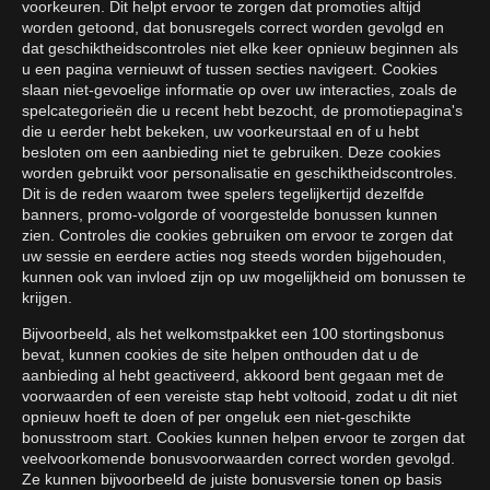
voorkeuren. Dit helpt ervoor te zorgen dat promoties altijd
worden getoond, dat bonusregels correct worden gevolgd en
dat geschiktheidscontroles niet elke keer opnieuw beginnen als
u een pagina vernieuwt of tussen secties navigeert. Cookies
slaan niet-gevoelige informatie op over uw interacties, zoals de
spelcategorieën die u recent hebt bezocht, de promotiepagina's
die u eerder hebt bekeken, uw voorkeurstaal en of u hebt
besloten om een aanbieding niet te gebruiken. Deze cookies
worden gebruikt voor personalisatie en geschiktheidscontroles.
Dit is de reden waarom twee spelers tegelijkertijd dezelfde
banners, promo-volgorde of voorgestelde bonussen kunnen
zien. Controles die cookies gebruiken om ervoor te zorgen dat
uw sessie en eerdere acties nog steeds worden bijgehouden,
kunnen ook van invloed zijn op uw mogelijkheid om bonussen te
krijgen.
Bijvoorbeeld, als het welkomstpakket een 100 stortingsbonus
bevat, kunnen cookies de site helpen onthouden dat u de
aanbieding al hebt geactiveerd, akkoord bent gegaan met de
voorwaarden of een vereiste stap hebt voltooid, zodat u dit niet
opnieuw hoeft te doen of per ongeluk een niet-geschikte
bonusstroom start. Cookies kunnen helpen ervoor te zorgen dat
veelvoorkomende bonusvoorwaarden correct worden gevolgd.
Ze kunnen bijvoorbeeld de juiste bonusversie tonen op basis