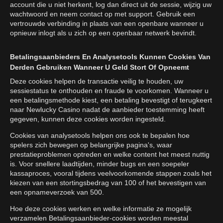
account die u niet herkent, log dan direct uit de sessie, wijzig uw
wachtwoord en neem contact op met support. Gebruik een
vertrouwde verbinding in plaats van een openbare wanneer u
opnieuw inlogt als u zich op een openbaar netwerk bevindt.
Betalingsaanbieders En Analysetools Kunnen Cookies Van
Derden Gebruiken Wanneer U Geld Stort Of Opneemt
Deze cookies helpen de transactie veilig te houden, uw
sessiestatus te onthouden en fraude te voorkomen. Wanneer u
een betalingsmethode kiest, een betaling bevestigt of terugkeert
naar Newlucky Casino nadat de aanbieder toestemming heeft
gegeven, kunnen deze cookies worden ingesteld.
Cookies van analysetools helpen ons ook te bepalen hoe
spelers zich bewegen op belangrijke pagina's, waar
prestatieproblemen optreden en welke content het meest nuttig
is. Voor snellere laadtijden, minder bugs en een soepeler
kassaproces, vooral tijdens veelvoorkomende stappen zoals het
kiezen van een stortingsbedrag van 100 of het bevestigen van
een opnameverzoek van 500.
Hoe deze cookies werken en welke informatie ze mogelijk
verzamelen Betalingsaanbieder-cookies worden meestal