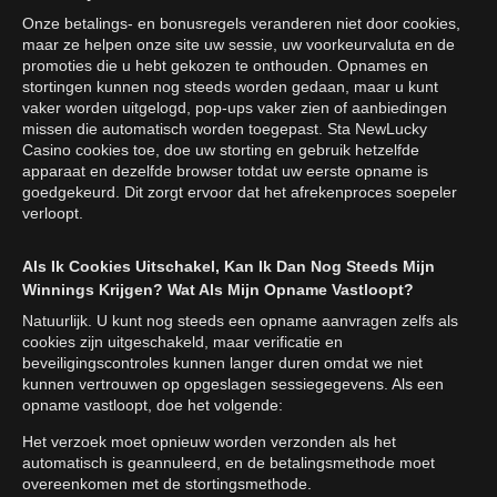
Onze betalings- en bonusregels veranderen niet door cookies,
maar ze helpen onze site uw sessie, uw voorkeurvaluta en de
promoties die u hebt gekozen te onthouden. Opnames en
stortingen kunnen nog steeds worden gedaan, maar u kunt
vaker worden uitgelogd, pop-ups vaker zien of aanbiedingen
missen die automatisch worden toegepast. Sta NewLucky
Casino cookies toe, doe uw storting en gebruik hetzelfde
apparaat en dezelfde browser totdat uw eerste opname is
goedgekeurd. Dit zorgt ervoor dat het afrekenproces soepeler
verloopt.
Als Ik Cookies Uitschakel, Kan Ik Dan Nog Steeds Mijn
Winnings Krijgen? Wat Als Mijn Opname Vastloopt?
Natuurlijk. U kunt nog steeds een opname aanvragen zelfs als
cookies zijn uitgeschakeld, maar verificatie en
beveiligingscontroles kunnen langer duren omdat we niet
kunnen vertrouwen op opgeslagen sessiegegevens. Als een
opname vastloopt, doe het volgende:
Het verzoek moet opnieuw worden verzonden als het
automatisch is geannuleerd, en de betalingsmethode moet
overeenkomen met de stortingsmethode.