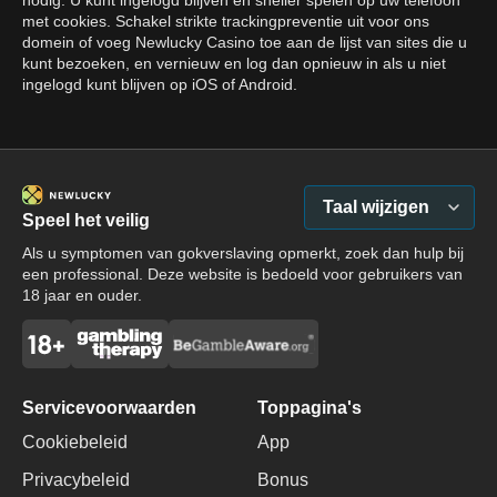
nodig. U kunt ingelogd blijven en sneller spelen op uw telefoon
met cookies. Schakel strikte trackingpreventie uit voor ons
domein of voeg Newlucky Casino toe aan de lijst van sites die u
kunt bezoeken, en vernieuw en log dan opnieuw in als u niet
ingelogd kunt blijven op iOS of Android.
Taal wijzigen
Speel het veilig
Als u symptomen van gokverslaving opmerkt, zoek dan hulp bij
een professional. Deze website is bedoeld voor gebruikers van
18 jaar en ouder.
Servicevoorwaarden
Toppagina's
Cookiebeleid
App
Privacybeleid
Bonus