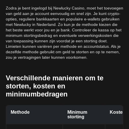
Zodra je bent ingelogd bij Newlucky Casino, moet het toevoegen
van geld aan je account eenvoudig en snel zijn. Je kunt crypto-
opties, reguliere bankkaarten en populaire e-wallets gebruiken
met Newlucky in Nederland. Zo kun je de methode kiezen die
het beste werkt voor jou en je bank. Controleer de kassa op het
minimum stortingsbedrag en eventuele verwerkingskosten die
van toepassing kunnen zijn voordat je een storting doet.
Limieten kunnen variëren per methode en accountstatus. Als je
dezelfde methode gebruikt om geld te storten en op te nemen,
zou je vertragingen later kunnen voorkomen.
Verschillende manieren om te
storten, kosten en
minimumbedragen
Methode
Minimum
Kosten
storting