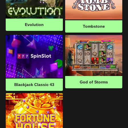
Evolution
Tombstone
God of Storms
Blackjack Classic 43