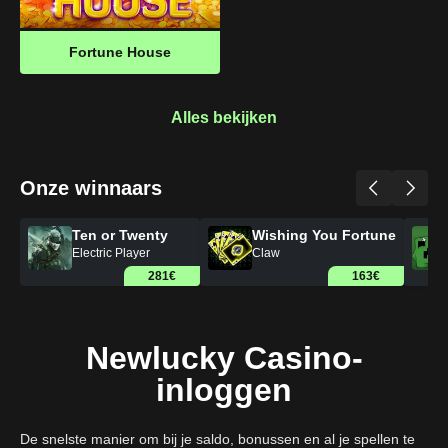
Fortune House
Alles bekijken
Onze winnaars
Ten or Twenty
Wishing You Fortune
Electric Player
Claw
281€
163€
Newlucky Casino-
inloggen
De snelste manier om bij je saldo, bonussen en al je spellen te