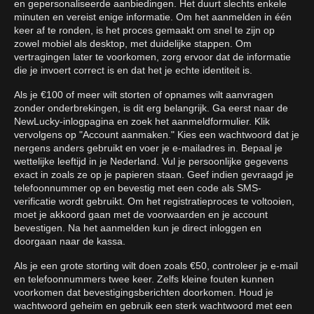
en gepersonaliseerde aanbiedingen. Het duurt slechts enkele
minuten en vereist enige informatie. Om het aanmelden in één
keer af te ronden, is het proces gemaakt om snel te zijn op
zowel mobiel als desktop, met duidelijke stappen. Om
vertragingen later te voorkomen, zorg ervoor dat de informatie
die je invoert correct is en dat het je echte identiteit is.
Als je €100 of meer wilt storten of opnames wilt aanvragen
zonder onderbrekingen, is dit erg belangrijk. Ga eerst naar de
NewLucky-inlogpagina en zoek het aanmeldformulier. Klik
vervolgens op "Account aanmaken." Kies een wachtwoord dat je
nergens anders gebruikt en voer je e-mailadres in. Bepaal je
wettelijke leeftijd in je Nederland. Vul je persoonlijke gegevens
exact in zoals ze op je papieren staan. Geef indien gevraagd je
telefoonnummer op en bevestig met een code als SMS-
verificatie wordt gebruikt. Om het registratieproces te voltooien,
moet je akkoord gaan met de voorwaarden en je account
bevestigen. Na het aanmelden kun je direct inloggen en
doorgaan naar de kassa.
Als je een grote storting wilt doen zoals €50, controleer je e-mail
en telefoonnummers twee keer. Zelfs kleine fouten kunnen
voorkomen dat bevestigingsberichten doorkomen. Houd je
wachtwoord geheim en gebruik een sterk wachtwoord met een