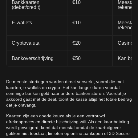
Bankkaarten
€10
Meestal 0
(debet/credit)
rekenen
E-wallets
€10
Meestal 0
rekenen
Cryptovaluta
€20
Casinoko
Bankoverschrijving
€50
Kan bank
De meeste stortingen worden direct verwerkt, vooral die met
kaarten, e-wallets en crypto. Het kan langer duren voordat
sommige banken geld naar andere banken sturen. Voordat je
akkoord gaat met de deal, toont de kassa altijd het totale bedrag
dat je ontvangt.
Kaarten zijn een goede keuze als je een vertrouwd
afrekenproces en directe bijschrijving wilt. Als een kaartbetaling
wordt geweigerd, komt dat meestal omdat de kaartuitgever
gokken niet toestaat, limieten op online aankopen of 3D Secure-