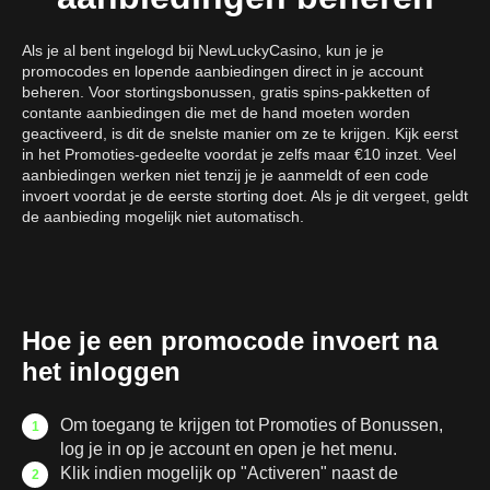
Als je al bent ingelogd bij NewLuckyCasino, kun je je
promocodes en lopende aanbiedingen direct in je account
beheren. Voor stortingsbonussen, gratis spins-pakketten of
contante aanbiedingen die met de hand moeten worden
geactiveerd, is dit de snelste manier om ze te krijgen. Kijk eerst
in het Promoties-gedeelte voordat je zelfs maar €10 inzet. Veel
aanbiedingen werken niet tenzij je je aanmeldt of een code
invoert voordat je de eerste storting doet. Als je dit vergeet, geldt
de aanbieding mogelijk niet automatisch.
Hoe je een promocode invoert na
het inloggen
Om toegang te krijgen tot Promoties of Bonussen,
log je in op je account en open je het menu.
Klik indien mogelijk op "Activeren" naast de