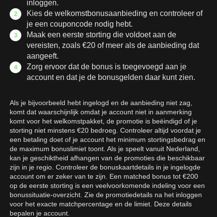
inloggen.
Kies de welkomstbonusaanbieding en controleer of
je een couponcode nodig hebt.
Maak een eerste storting die voldoet aan de
vereisten, zoals €20 of meer als de aanbieding dat
aangeeft.
Zorg ervoor dat de bonus is toegevoegd aan je
account en dat je de bonusgelden daar kunt zien.
Als je bijvoorbeeld hebt ingelogd en de aanbieding niet zag,
komt dat waarschijnlijk omdat je account niet in aanmerking
komt voor het welkomstpakket, de promotie is beëindigd of je
storting niet minstens €20 bedroeg. Controleer altijd voordat je
een betaling doet of je account het minimum stortingsbedrag en
de maximum bonuslimiet toont. Als je speelt vanuit Nederland,
kan je geschiktheid afhangen van de promoties die beschikbaar
zijn in je regio. Controleer de bonuskaartdetails in je ingelogde
account om er zeker van te zijn. Een matched bonus tot €200
op de eerste storting is een veelvoorkomende indeling voor een
bonussituatie-overzicht. Zie de promotiedetails na het inloggen
voor het exacte matchpercentage en de limiet. Deze details
bepalen je account.