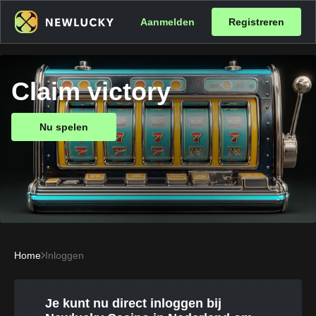
Aanmelden
Registreren
Claim victory
Nu spelen
Home
Inloggen
Je kunt nu direct inloggen bij