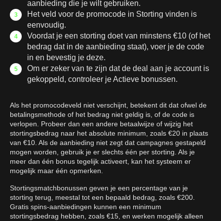
aanbieding die je wilt gebruiken.
Het veld voor de promocode in Storting vinden is
eenvoudig.
Voordat je een storting doet van minstens €10 (of het
bedrag dat in de aanbieding staat), voer je de code
in en bevestig je deze.
Om er zeker van te zijn dat de deal aan je account is
gekoppeld, controleer je Actieve bonussen.
Als het promocodeveld niet verschijnt, betekent dit dat ofwel de
betalingsmethode of het bedrag niet geldig is, of de code is
verlopen. Probeer dan een andere betaalwijze of wijzig het
stortingsbedrag naar het absolute minimum, zoals €20 in plaats
van €10. Als de aanbieding niet zegt dat campagnes gestapeld
mogen worden, gebruik je er slechts één per storting. Als je
meer dan één bonus tegelijk activeert, kan het systeem er
mogelijk maar één opmerken.
Stortingsmatchbonussen geven je een percentage van je
storting terug, meestal tot een bepaald bedrag, zoals €200.
Gratis spins-aanbiedingen kunnen een minimum
stortingsbedrag hebben, zoals €15, en werken mogelijk alleen