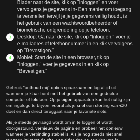
Blader naar de site, klik op "Inloggen" en voer
vervolgens je gegevens in- Een manier om toegang
te versnellen terwijl je je gegevens veilig houdt, is
het gebruik van een wachtwoordbeheerder of
biometrische ontgrendeling op je telefoon.
Desktop: Ga naar de site, klik op "Inloggen," voer je
e-mailadres of telefoonnummer in en klik vervolgens
op "Bevestigen."
Mobiel: Start de site in een browser, tik op
"Inloggen," voer je gegevens in en klik op
"Bevestigen."
Gebruik "onthoud mij"-opties spaarzaam en log altijd uit
wanneer je klaar bent met het gebruik van een gedeelde
computer of telefoon. Op je eigen apparaten kan het nuttig zijn
om ingelogd te blijven, vooral als je snel een storting van €20
doet en dan direct teruggaat naar je favoriete slots.
Als je steeds gevraagd wordt om in te loggen of wordt
doorgestuurd, vernieuw de pagina en probeer het opnieuw
wanneer je verbinding stabiel is. Als je nog steeds niet snel