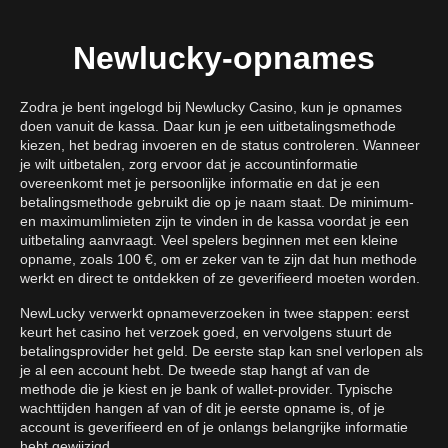
Newlucky-opnames
Zodra je bent ingelogd bij Newlucky Casino, kun je opnames
doen vanuit de kassa. Daar kun je een uitbetalingsmethode
kiezen, het bedrag invoeren en de status controleren. Wanneer
je wilt uitbetalen, zorg ervoor dat je accountinformatie
overeenkomt met je persoonlijke informatie en dat je een
betalingsmethode gebruikt die op je naam staat. De minimum-
en maximumlimieten zijn te vinden in de kassa voordat je een
uitbetaling aanvraagt. Veel spelers beginnen met een kleine
opname, zoals 100 €, om er zeker van te zijn dat hun methode
werkt en direct te ontdekken of ze geverifieerd moeten worden.
NewLucky verwerkt opnameverzoeken in twee stappen: eerst
keurt het casino het verzoek goed, en vervolgens stuurt de
betalingsprovider het geld. De eerste stap kan snel verlopen als
je al een account hebt. De tweede stap hangt af van de
methode die je kiest en je bank of wallet-provider. Typische
wachttijden hangen af van of dit je eerste opname is, of je
account is geverifieerd en of je onlangs belangrijke informatie
hebt gewijzigd.